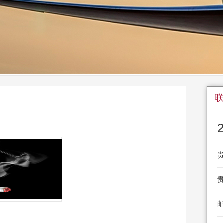
贵
贵
邮