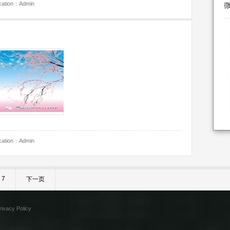
ocation：Admin
ocation：Admin
7
下一页
rivacy Policy